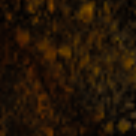
Slapukų nustatymai
Naudojame būtinus slapukus, kad svetainė veiktų tinkamai.
Statistikos, rinkodaros ir trečiųjų šalių slapukai naudojami tik gavus
jūsų sutikimą. Savo pasirinkimą galite bet kada pakeisti.
Priimti visus