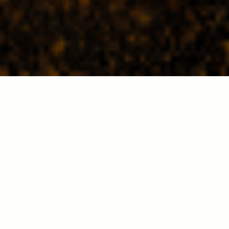
Atmesti
Nustatymai
Slapukų politika
Privatumo politika