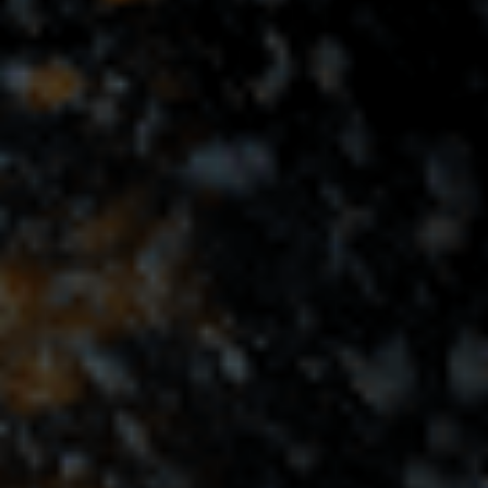
Siuntimas
Kaip užsisakyti dėklą?