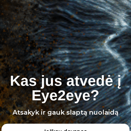
Kas jus atvedė į
Eye2eye?
Atsakyk ir gauk slaptą nuolaidą